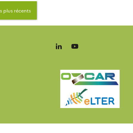
es plus récents
Follow
Follow
us
us