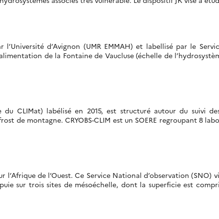
 hydrosystèmes associés très vulnérable. Le dispositif JK vise à ét
 l’Université d’Avignon (UMR EMMAH) et labellisé par le Servi
alimentation de la Fontaine de Vaucluse (échelle de l’hydrosystème
u CLIMat) labélisé en 2015, est structuré autour du suivi de
frost de montagne. CRYOBS-CLIM est un SOERE regroupant 8 laborat
’Afrique de l’Ouest. Ce Service National d’observation (SNO) vis
puie sur trois sites de mésoéchelle, dont la superficie est compr