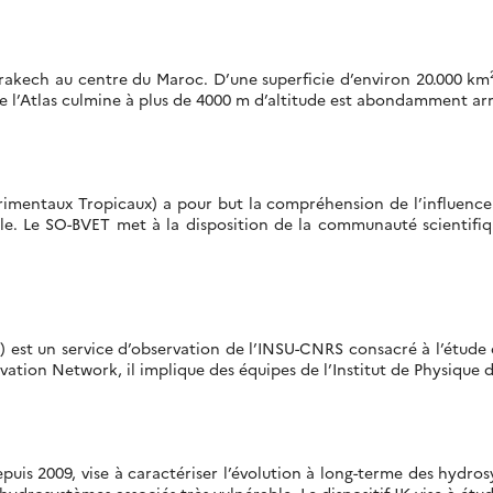
Marrakech au centre du Maroc. D’une superficie d’environ 20.000 
de l’Atlas culmine à plus de 4000 m d’altitude est abondamment arr
mentaux Tropicaux) a pour but la compréhension de l’influence rel
ale. Le SO-BVET met à la disposition de la communauté scientifiq
A) est un service d’observation de l’INSU-CNRS consacré à l’étude 
ation Network, il implique des équipes de l’Institut de Physique d
 depuis 2009, vise à caractériser l’évolution à long-terme des hydr