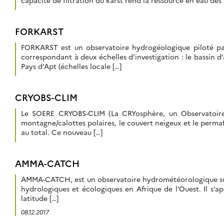
capacité de filtration du karst rend la ressource en eau des
FORKARST
FORKARST est un observatoire hydrogéologique piloté par
correspondant à deux échelles d’investigation : le bassin d’
Pays d’Apt (échelles locale […]
CRYOBS-CLIM
Le SOERE CRYOBS-CLIM (La CRYosphère, un Observatoire d
montagne/calottes polaires, le couvert neigeux et le perma
au total. Ce nouveau […]
AMMA-CATCH
AMMA-CATCH, est un observatoire hydrométéorologique sur l
hydrologiques et écologiques en Afrique de l’Ouest. Il s’ap
latitude […]
08.12.2017