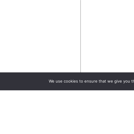
We use cookies to ensure that we give you th
Événements
Contact
Actualités
Private
Emplois & stages