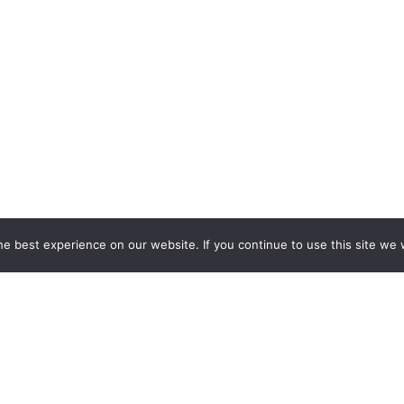
e best experience on our website. If you continue to use this site we w
Accès aux données