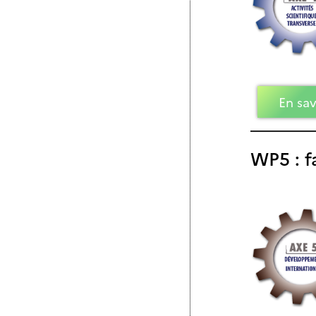
En sav
WP5 : fa