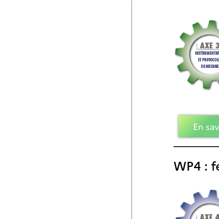
En sav
WP4 : f