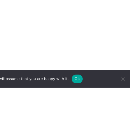
ill assume that you are happy with it.
Ok
Follow
Follow
us
us