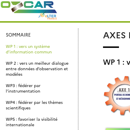
Skip
Rechercher :
to
content
AXES
SOMMAIRE
WP 1 : vers un système
d’information commun
WP 1 : 
WP 2 : vers un meilleur dialogue
entre données d’observation et
modèles
WP3 : fédérer par
l’instrumentation
WP4 : fédérer par les thèmes
scientifiques
WP5 : favoriser la visibilité
internationale