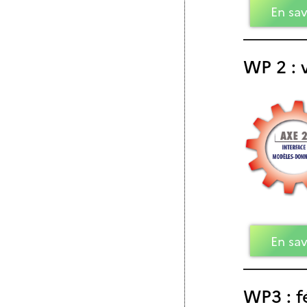
En sav
WP 2 : 
En sav
WP3 : f