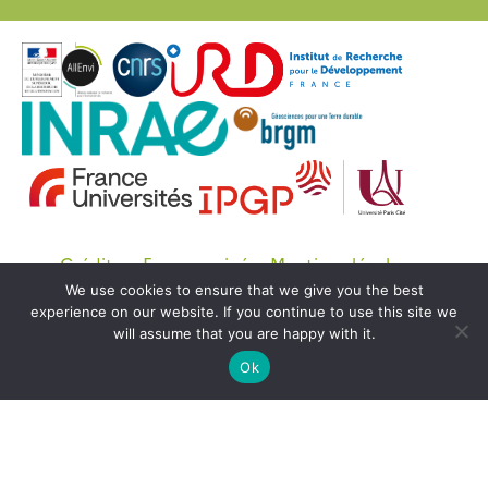
Crédits
Espace privé
Mentions légales
We use cookies to ensure that we give you the best
© Copyright OZCAR 2020 -
SEDOO (Service de
experience on our website. If you continue to use this site we
Données OMP)
will assume that you are happy with it.
Ok