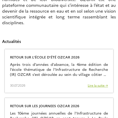
plateforme communautaire qui s’intéresse à l’état et au
devenir de la ressource en eau et en sol selon une vision
scientifique intégrée et long terme rassemblant les
disciplines.
Actualités
RETOUR SUR L’ÉCOLE D’ÉTÉ OZCAR 2026
Après trois d’années d’absence, la 4ème édition de
l’école thématique de l’Infrastructure de Recherche
(IR) OZCAR s’est déroulée au sein du village côtier de
Larmor Plage à quelques kilomètres du site
d’observation de Ploemeur-Guidel qui fait partie du
30.07.2026
Lire la suite →
Service National d’Observation (SNO) H+. Ce sont
24 intervenants et 35 étudiants qui ont ainsi été
rassemblés et qui ont fait le […]
RETOUR SUR LES JOURNEES OZCAR 2026
Les 10ème journées annuelles de l’Infrastructure de