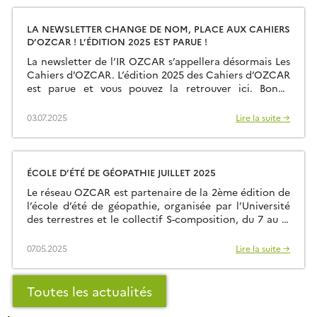
rencontré un beau succès […]
LA NEWSLETTER CHANGE DE NOM, PLACE AUX CAHIERS
D’OZCAR ! L’ÉDITION 2025 EST PARUE !
La newsletter de l’IR OZCAR s’appellera désormais Les
Cahiers d’OZCAR. L’édition 2025 des Cahiers d’OZCAR
est parue et vous pouvez la retrouver ici. Bonne
lecture !
03.07.2025
Lire la suite →
ÉCOLE D’ÉTÉ DE GÉOPATHIE JUILLET 2025
Le réseau OZCAR est partenaire de la 2ème édition de
l’école d’été de géopathie, organisée par l’Université
des terrestres et le collectif S-composition, du 7 au 11
juillet 2025 à la Maison-Ateliers (Cornillon-en-Trièves,
Isère). Cette formation transdisciplinaire mêlant
07.05.2025
Lire la suite →
sciences, arts et pratiques citoyennes propose une
semaine d’expérimentation collective autour de la
géopathie, entendue comme attention […]
Toutes les actualités