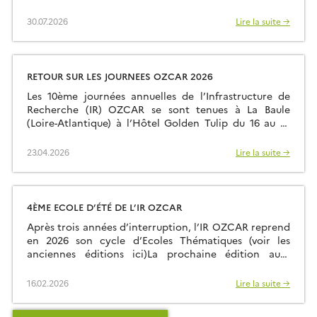
Larmor Plage à quelques kilomètres du site
d’observation de Ploemeur-Guidel qui fait partie du
30.07.2026
Lire la suite →
Service National d’Observation (SNO) H+. Ce sont
24 intervenants et 35 étudiants qui ont ainsi été
rassemblés et qui ont fait le […]
RETOUR SUR LES JOURNEES OZCAR 2026
Les 10ème journées annuelles de l’Infrastructure de
Recherche (IR) OZCAR se sont tenues à La Baule
(Loire-Atlantique) à l’Hôtel Golden Tulip du 16 au 19
mars 2026. Environ soixante-quinze participants
étaient présents sur place et une dizaine de
23.04.2026
Lire la suite →
participants ont pu contribuer en distanciel. Plus
d’informations sur la page web dédiée:
https://www.ozcar-ri.org/fr/journees-annuelles-2026/
4ÈME ECOLE D’ÉTÉ DE L’IR OZCAR
Après trois années d’interruption, l’IR OZCAR reprend
en 2026 son cycle d’Ecoles Thématiques (voir les
anciennes éditions ici)La prochaine édition aura
lieu du dimanche 28 juin (fin d’après-midi) au samedi
04 juillet 2026 (petit déjeuner) à la Résidence
16.02.2026
Lire la suite →
Kerguelen à Larmor Plage (Morbihan). Site Internet
de l’école d’été L’école est ouverte à toutes et tous: