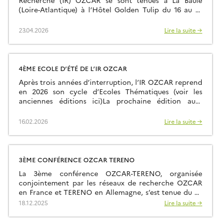
Recherche (IR) OZCAR se sont tenues à La Baule
(Loire-Atlantique) à l’Hôtel Golden Tulip du 16 au 19
mars 2026. Environ soixante-quinze participants
étaient présents sur place et une dizaine de
23.04.2026
Lire la suite →
participants ont pu contribuer en distanciel. Plus
d’informations sur la page web dédiée:
https://www.ozcar-ri.org/fr/journees-annuelles-2026/
4ÈME ECOLE D’ÉTÉ DE L’IR OZCAR
Après trois années d’interruption, l’IR OZCAR reprend
en 2026 son cycle d’Ecoles Thématiques (voir les
anciennes éditions ici)La prochaine édition aura
lieu du dimanche 28 juin (fin d’après-midi) au samedi
04 juillet 2026 (petit déjeuner) à la Résidence
16.02.2026
Lire la suite →
Kerguelen à Larmor Plage (Morbihan). Site Internet
de l’école d’été L’école est ouverte à toutes et tous:
chercheurs, enseignants-chercheurs, ingénieurs,
postdoctorants et […]
3ÈME CONFÉRENCE OZCAR TERENO
La 3ème conférence OZCAR-TERENO, organisée
conjointement par les réseaux de recherche OZCAR
en France et TERENO en Allemagne, s’est tenue du 29
septembre au 02 octobre 2025 à Paris au FIAP Jean
18.12.2025
Lire la suite →
Monnet. Comme les éditions précédentes qui ont eu
lieu à Strasbourg en 2021 et Bonn en 2023, elle a