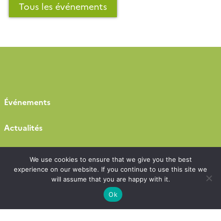
chercheurs, enseignants-chercheurs, ingénieurs,
Tous les événements
postdoctorants et […]
Événements
Actualités
Emplois & stages
We use cookies to ensure that we give you the best
experience on our website. If you continue to use this site we
Appels à projets
will assume that you are happy with it.
Ok
Prix et distinctions