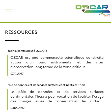
Skip
Rechercher :
to
content
RESSOURCES
Bâtir la communauté OZCAR !
OZCAR est une communauté scientifique construite
autour d’un parc instrumental et des sites
d’observation long-terme de la zone critique.
07.12.2017
Pôle de données et de services surfaces continentales Theia
Le pôle de données et de services surfaces
continentales Theia a pour vocation de faciliter l’usage
des images issues de l’observation des surfaces
continentales depuis l’espace. Theia met à disposition
03.05.2017
de la communauté scientifique et des politiques