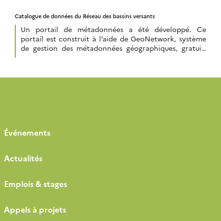
publiques une vaste panoplie d’images à différentes
Catalogue de données du Réseau des bassins versants
échelles, des méthodes et des services. Theia apporte
de la valeur […]
Un portail de métadonnées a été développé. Ce
portail est construit à l’aide de GeoNetwork, système
de gestion des métadonnées géographiques, gratuit,
open-source et implémentant une large majorité des
normes et des échanges de données. Le portail utilise
également GeoNetwork, overlay GeoNetwork
fournissant des spécificités liées à la gestion
européenne INSPIRE. Les métadonnées du portail […]
Événements
Actualités
Emplois & stages
Appels à projets