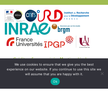
Crédits
Espace privé
Mentions légales
We use cookies to ensure that we give you the best
© Copyright OZCAR 2020 -
SEDOO (Service de
experience on our website. If you continue to use this site we
Données OMP)
will assume that you are happy with it.
Ok