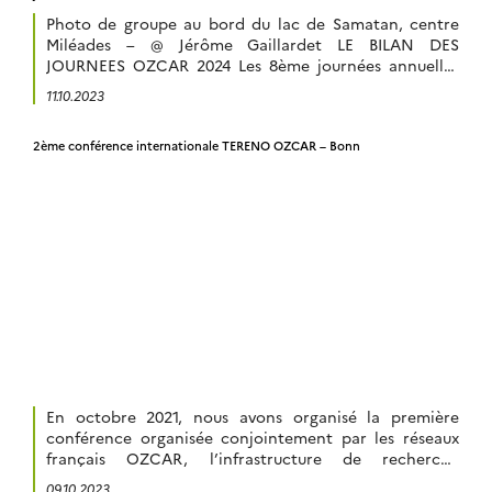
Photo de groupe au bord du lac de Samatan, centre
Miléades – @ Jérôme Gaillardet LE BILAN DES
JOURNEES OZCAR 2024 Les 8ème journées annuelles
de l’infrastructure de recherche OZCAR se sont tenues
11.10.2023
au bord du lac de Samatan dans le Gers au centre
MILEADES
2ème conférence internationale TERENO OZCAR – Bonn
(https://www.mileade.com/destinations/campagne/samatan
) du25 au 28 mars 2024. Ce sont près […]
En octobre 2021, nous avons organisé la première
conférence organisée conjointement par les réseaux
français OZCAR, l’infrastructure de recherche
française sur les « Observatoires de la Zone Critique »
09.10.2023