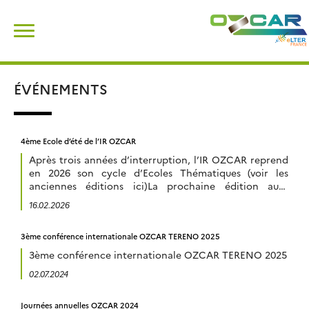
Skip
Rechercher :
to
content
ÉVÉNEMENTS
4ème Ecole d’été de l’IR OZCAR
Après trois années d’interruption, l’IR OZCAR reprend
en 2026 son cycle d’Ecoles Thématiques (voir les
anciennes éditions ici)La prochaine édition aura
lieu du dimanche 28 juin (fin d’après-midi) au samedi
16.02.2026
04 juillet 2026 (petit déjeuner) à la Résidence
Kerguelen à Larmor Plage (Morbihan). Site Internet de
3ème conférence internationale OZCAR TERENO 2025
l’école d’été L’école est ouverte à toutes et tous:
chercheurs, enseignants-chercheurs, ingénieurs,
3ème conférence internationale OZCAR TERENO 2025
postdoctorants et […]
02.07.2024
Journées annuelles OZCAR 2024