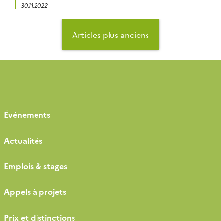
Montoussé ainsi que le site de la tour à flux d’Auradé
30.11.2022
appartenant à l’Observatoire Spatial Régional -sud-
ouest.De plus amples informations seront
Navigation
communiquées ultérieurement.
des
Articles plus anciens
articles
Événements
Actualités
Emplois & stages
Appels à projets
Prix et distinctions