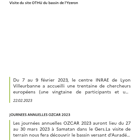
Visite du site OTHU du bassin de l’Yzeron
de la planète, l’école d’été […]
Du 7 au 9 février 2023, le centre INRAE de Lyon
Villeurbanne a accueilli une trentaine de chercheurs
européens (une vingtaine de participants et une
dizaine de formateurs et organisateurs) pour un atelier
22.02.2023
proposé par l’IR européenne eLTER intitulé « eLTER
Software workshop – Introducing new tools ». Cet
JOURNEES ANNUELLES OZCAR 2023
atelier a permis aux participants de découvrir et […]
Les journées annuelles OZCAR 2023 auront lieu du 27
au 30 mars 2023 à Samatan dans le Gers.La visite de
terrain nous fera découvrir le bassin versant d’Auradé –