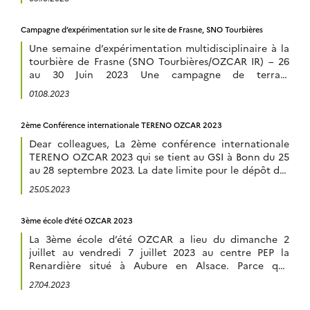
et allemand TERENO, » Terrestrial Environmental
Observatories » à Strasbourg, en France. Cette
Campagne d’expérimentation sur le site de Frasne, SNO Tourbières
conférence, première du genre en Europe, visant à
rassembler les scientifiques impliqués dans les
Une semaine d’expérimentation multidisciplinaire à la
observations et recherches sur […]
tourbière de Frasne (SNO Tourbières/OZCAR IR) – 26
au 30 Juin 2023 Une campagne de terrain
pluridisciplinaire a été organisée sur le site de Frasne,
01.08.2023
de l’observatoire SNO Tourbières du 26 au 30 juin 2023,
à l’initiative de membres de l’infrastructure de
2ème Conférence internationale TERENO OZCAR 2023
recherche OZCAR et du projet EQUIPEX + […]
Dear colleagues, La 2ème conférence internationale
TERENO OZCAR 2023 qui se tient au GSI à Bonn du 25
au 28 septembre 2023. La date limite pour le dépôt des
résumés est fixée au 1er juin 2023. Les informations sur
25.05.2023
les différentes sessions sont sur le site de la conférence
: https://www.tereno-conference2023.de/en En
3ème école d’été OZCAR 2023
espérant vous retrouver […]
La 3ème école d’été OZCAR a lieu du dimanche 2
juillet au vendredi 7 juillet 2023 au centre PEP la
Renardière situé à Aubure en Alsace. Parce que
l’initiative scientifique de la zone critique vise à
27.04.2023
reconnecter les disciplines des sciences de la nature
qui se préoccupent de l’étude de la pellicule habitable