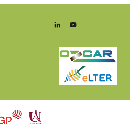
Follow
Follow
us
us