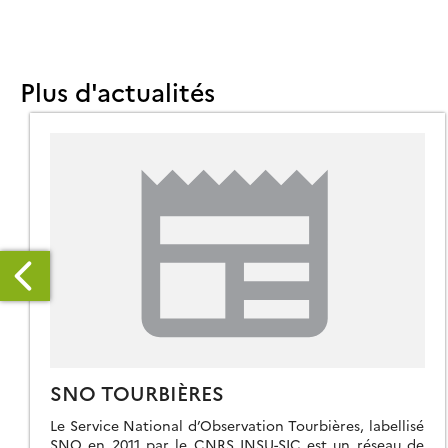
Plus d'actualités
SNO TOURBIÈRES
-
ET
Le Service National d’Observation Tourbières, labellisé
SNO en 2011 par le CNRS INSU-SIC est un réseau de