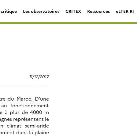
critique
Les observatoires
CRITEX
Ressources
eLTER RI
11/12/2017
ntre du Maroc. D’une
s au fonctionnement
ine à plus de 4000 m
gnes représentent le
n climat semi-aride
amment dans la plaine