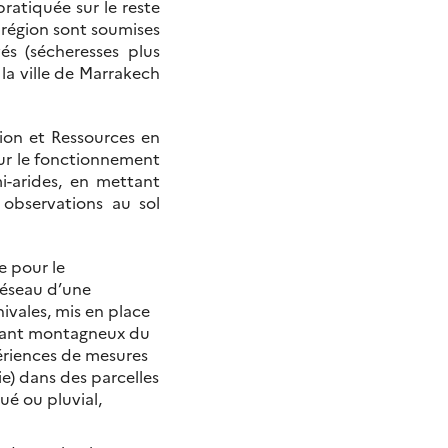
ratiquée sur le reste
a région sont soumises
és (sécheresses plus
 la ville de Marrakech
tion et Ressources en
sur le fonctionnement
i-arides, en mettant
 observations au sol
e pour le
réseau d’une
vales, mis en place
ersant montagneux du
ériences de mesures
e) dans des parcelles
ué ou pluvial,