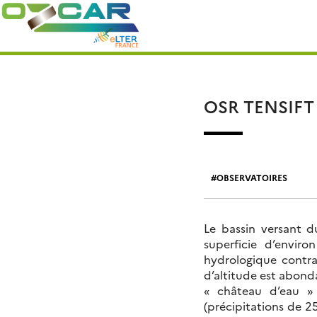
Skip
Rechercher :
to
content
OSR TENSIFT
OBSERVATOIRES
Le bassin versant d
superficie d’envir
hydrologique contra
d’altitude est abon
« château d’eau » 
(précipitations de 2