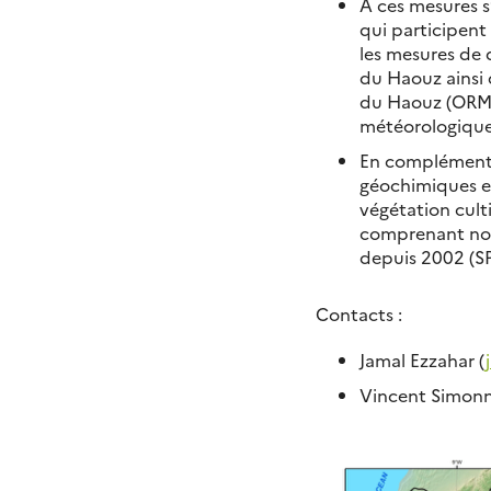
A ces mesures s
qui participent
les mesures de 
du Haouz ainsi 
du Haouz (ORMV
météorologique
En complément d
géochimiques et
végétation cult
comprenant not
depuis 2002 (SP
Contacts :
Jamal Ezzahar (
Vincent Simonn