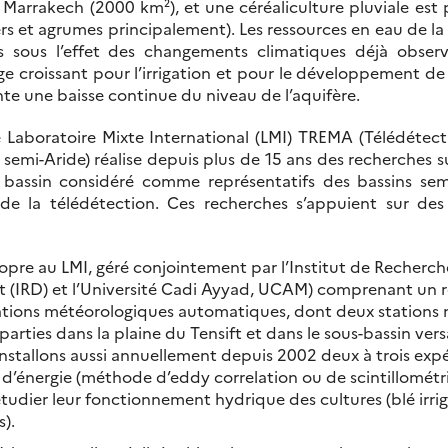
arrakech (2000 km²), et une céréaliculture pluviale est p
iers et agrumes principalement). Les ressources en eau de l
s sous l’effet des changements climatiques déjà observ
ge croissant pour l’irrigation et pour le développement de
e une baisse continue du niveau de l’aquifère.
 Laboratoire Mixte International (LMI) TREMA (Télédétec
semi-Aride) réalise depuis plus de 15 ans des recherches 
bassin considéré comme représentatifs des bassins sem
e de la télédétection. Ces recherches s’appuient sur des
ropre au LMI, géré conjointement par l’Institut de Recherch
(IRD) et l’Université Cadi Ayyad, UCAM) comprenant un 
tions météorologiques automatiques, dont deux stations ni
parties dans la plaine du Tensift et dans le sous-bassin v
nstallons aussi annuellement depuis 2002 deux à trois exp
t d’énergie (méthode d’eddy correlation ou de scintillométri
étudier leur fonctionnement hydrique des cultures (blé irrig
s).