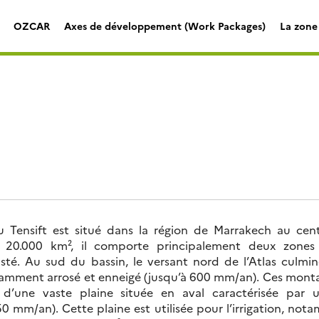
OZCAR
Axes de développement (Work Packages)
La zone 
u Tensift est situé dans la région de Marrakech au ce
on 20.000 km², il comporte principalement deux zone
sté. Au sud du bassin, le versant nord de l’Atlas culm
damment arrosé et enneigé (jusqu’à 600 mm/an). Ces monta
d’une vaste plaine située en aval caractérisée par u
50 mm/an). Cette plaine est utilisée pour l’irrigation, not