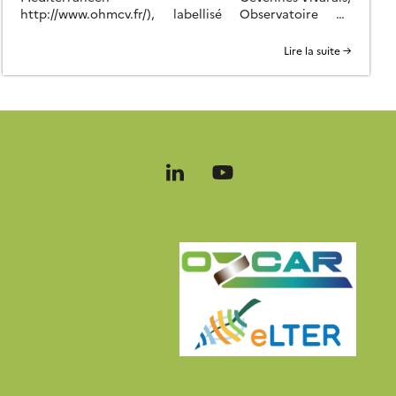
http://www.ohmcv.fr/), labellisé Observatoire de
Recherche en Environnement en 2002 puis Service
d’Observation par l’INSU depuis 2006, est piloté par
Lire la suite →
l’Institut des Géosciences de l’Environnement (IGE) de
Grenoble en collaboration avec plusieurs laboratoires
du CNRS et des Universités d’Avignon, Clermont-
Ferrand, Grenoble, Montpellier, Nice, et Toulouse ainsi
qu’avec l’Ecole des Mines d’Alès, […]
Follow
Follow
us
us