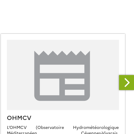
OHMCV
L’OHMCV (Observatoire Hydrométéorologique
Méditerranéen Cévennes-Vivarais,