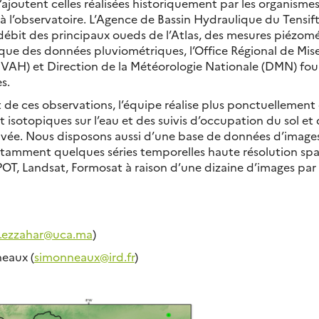
’ajoutent celles réalisées historiquement par les organisme
 à l’observatoire. L’Agence de Bassin Hydraulique du Tensift
débit des principaux oueds de l’Atlas, des mesures piézom
que des données pluviométriques, l’Office Régional de Mise
AH) et Direction de la Météorologie Nationale (DMN) fou
s.
e ces observations, l’équipe réalise plus ponctuellement
 isotopiques sur l’eau et des suivis d’occupation du sol et 
ivée. Nous disposons aussi d’une base de données d’images 
amment quelques séries temporelles haute résolution spat
OT, Landsat, Formosat à raison d’une dizaine d’images par s
j.ezzahar@uca.ma
)
eaux (
simonneaux@ird.fr
)