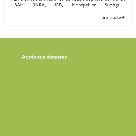
LISAH (INRA, IRD, Montpellier SupAgro),
Hydrosciences Montpellier (CNRS, IRD, Univ.
Montpellier), l’INAT (Tunisia) et l’INRGREF (Tunisia), est
Lire la suite →
un observatoire composé de deux bassins versants
élémentaires, Roujan (Occitanie, France) et Kamech
(Cap Bon, Tunisie). Parmi les changements globaux
affectant les hydrosystèmes cultivés et naturels, […]
Accès aux données