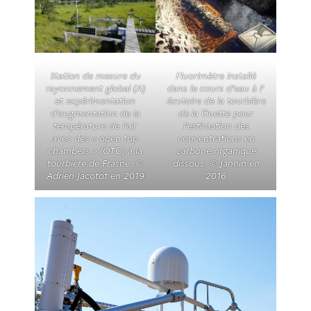
Station de mesure du
Fluorimètre installé
rayonnement global (A)
dans le cours d’eau à l’
et expérimentation
éxutoire de la tourbière
d’augmentation de la
de la Guette pour
température de l’air
l’estimation des
avec des « open top
concentrations en
chambers » (OTC) à la
carbone organique
tourbière de Frasne. ©
dissous. © Jannin en
Adrien Jacotot en 2019
2016