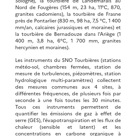
Sologne), la tourbière de Landemarais au
Nord de Fougères (154 m, 23 ha, 11°C, 870,
granites cadomiens), la tourbière de Frasne
près de Pontarlier (830 m, 98 ha, 7,5 °C, 1 400
mm/an, calcaires jurassiques et moraines) et
la tourbière de Bernadouze dans l’Ariège (1
400 m, 3,8 ha, 6°C, 1 700 mm, granites
hercynien et moraines).
Les instruments du SNO Tourbières (stations
météo-sol, chambres fermées, station de
mesure de turbulences, piézomètres, station
hydrologique multi-paramètres) collectent
des mesures communes aux 4 sites, à
différentes fréquences, de plusieurs fois par
seconde à une fois toutes les 30 minutes.
Tous ces instruments permettent de
quantifier les émissions de gaz à effet de
serre (GES), l’évapotranspiration et les flux de
chaleur (sensible et latent) et les
concentrations en carbone organique à