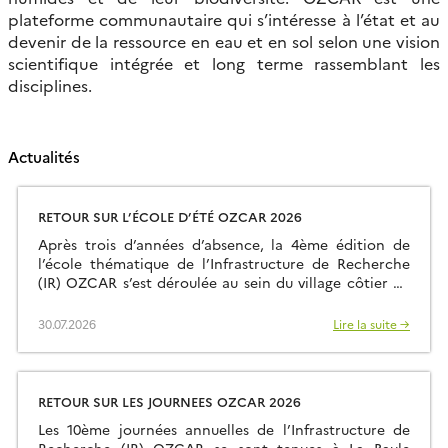
plateforme communautaire qui s’intéresse à l’état et au
devenir de la ressource en eau et en sol selon une vision
scientifique intégrée et long terme rassemblant les
disciplines.
Actualités
RETOUR SUR L’ÉCOLE D’ÉTÉ OZCAR 2026
Après trois d’années d’absence, la 4ème édition de
l’école thématique de l’Infrastructure de Recherche
(IR) OZCAR s’est déroulée au sein du village côtier de
Larmor Plage à quelques kilomètres du site
d’observation de Ploemeur-Guidel qui fait partie du
30.07.2026
Lire la suite →
Service National d’Observation (SNO) H+. Ce sont
24 intervenants et 35 étudiants qui ont ainsi été
rassemblés et qui ont fait le […]
RETOUR SUR LES JOURNEES OZCAR 2026
Les 10ème journées annuelles de l’Infrastructure de