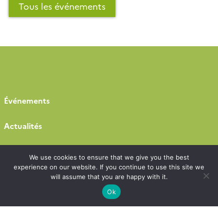
chercheurs, enseignants-chercheurs, ingénieurs,
Tous les événements
postdoctorants et […]
Événements
Actualités
Emplois & stages
We use cookies to ensure that we give you the best
experience on our website. If you continue to use this site we
Appels à projets
will assume that you are happy with it.
Ok
Prix et distinctions