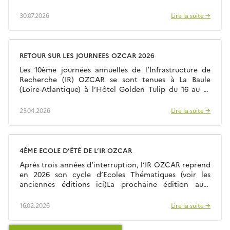
Larmor Plage à quelques kilomètres du site
d’observation de Ploemeur-Guidel qui fait partie du
30.07.2026
Lire la suite →
Service National d’Observation (SNO) H+. Ce sont
24 intervenants et 35 étudiants qui ont ainsi été
rassemblés et qui ont fait le […]
RETOUR SUR LES JOURNEES OZCAR 2026
Les 10ème journées annuelles de l’Infrastructure de
Recherche (IR) OZCAR se sont tenues à La Baule
(Loire-Atlantique) à l’Hôtel Golden Tulip du 16 au 19
mars 2026. Environ soixante-quinze participants
étaient présents sur place et une dizaine de
23.04.2026
Lire la suite →
participants ont pu contribuer en distanciel. Plus
d’informations sur la page web dédiée:
https://www.ozcar-ri.org/fr/journees-annuelles-2026/
4ÈME ECOLE D’ÉTÉ DE L’IR OZCAR
Après trois années d’interruption, l’IR OZCAR reprend
en 2026 son cycle d’Ecoles Thématiques (voir les
anciennes éditions ici)La prochaine édition aura
lieu du dimanche 28 juin (fin d’après-midi) au samedi
04 juillet 2026 (petit déjeuner) à la Résidence
16.02.2026
Lire la suite →
Kerguelen à Larmor Plage (Morbihan). Site Internet
de l’école d’été L’école est ouverte à toutes et tous: