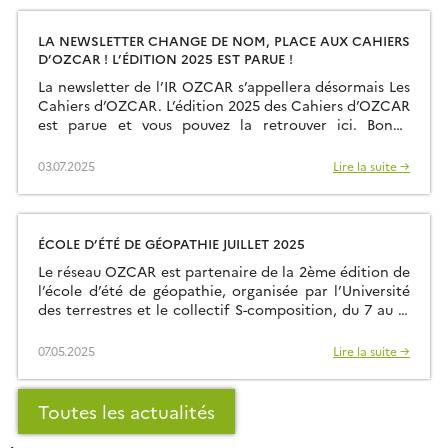
rencontré un beau succès […]
LA NEWSLETTER CHANGE DE NOM, PLACE AUX CAHIERS
D’OZCAR ! L’ÉDITION 2025 EST PARUE !
La newsletter de l’IR OZCAR s’appellera désormais Les
Cahiers d’OZCAR. L’édition 2025 des Cahiers d’OZCAR
est parue et vous pouvez la retrouver ici. Bonne
lecture !
03.07.2025
Lire la suite →
ÉCOLE D’ÉTÉ DE GÉOPATHIE JUILLET 2025
Le réseau OZCAR est partenaire de la 2ème édition de
l’école d’été de géopathie, organisée par l’Université
des terrestres et le collectif S-composition, du 7 au 11
juillet 2025 à la Maison-Ateliers (Cornillon-en-Trièves,
Isère). Cette formation transdisciplinaire mêlant
07.05.2025
Lire la suite →
sciences, arts et pratiques citoyennes propose une
semaine d’expérimentation collective autour de la
géopathie, entendue comme attention […]
Toutes les actualités