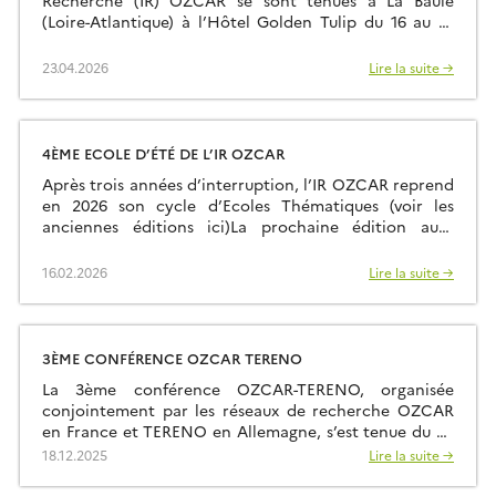
Recherche (IR) OZCAR se sont tenues à La Baule
(Loire-Atlantique) à l’Hôtel Golden Tulip du 16 au 19
mars 2026. Environ soixante-quinze participants
étaient présents sur place et une dizaine de
23.04.2026
Lire la suite →
participants ont pu contribuer en distanciel. Plus
d’informations sur la page web dédiée:
https://www.ozcar-ri.org/fr/journees-annuelles-2026/
4ÈME ECOLE D’ÉTÉ DE L’IR OZCAR
Après trois années d’interruption, l’IR OZCAR reprend
en 2026 son cycle d’Ecoles Thématiques (voir les
anciennes éditions ici)La prochaine édition aura
lieu du dimanche 28 juin (fin d’après-midi) au samedi
04 juillet 2026 (petit déjeuner) à la Résidence
16.02.2026
Lire la suite →
Kerguelen à Larmor Plage (Morbihan). Site Internet
de l’école d’été L’école est ouverte à toutes et tous:
chercheurs, enseignants-chercheurs, ingénieurs,
postdoctorants et […]
3ÈME CONFÉRENCE OZCAR TERENO
La 3ème conférence OZCAR-TERENO, organisée
conjointement par les réseaux de recherche OZCAR
en France et TERENO en Allemagne, s’est tenue du 29
septembre au 02 octobre 2025 à Paris au FIAP Jean
18.12.2025
Lire la suite →
Monnet. Comme les éditions précédentes qui ont eu
lieu à Strasbourg en 2021 et Bonn en 2023, elle a