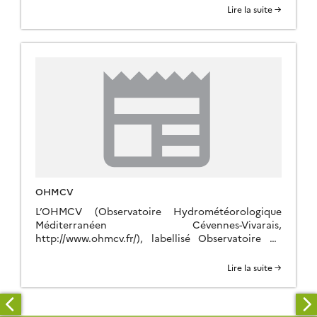
Montpellier), l’INAT (Tunisia) et l’INRGREF
Lire la suite →
(Tunisia), est un observatoire composé de deux
bassins versants élémentaires, Roujan (Occitanie,
France) et Kamech (Cap Bon, Tunisie). Parmi les
changements globaux affectant les hydrosystèmes
cultivés et naturels, […]
OHMCV
L’OHMCV (Observatoire Hydrométéorologique
Méditerranéen Cévennes-Vivarais,
http://www.ohmcv.fr/), labellisé Observatoire de
Recherche en Environnement en 2002 puis Service
d’Observation par l’INSU depuis 2006, est piloté
Lire la suite →
par l’Institut des Géosciences de l’Environnement
(IGE) de Grenoble en collaboration avec plusieurs
laboratoires du CNRS et des Universités d’Avignon,