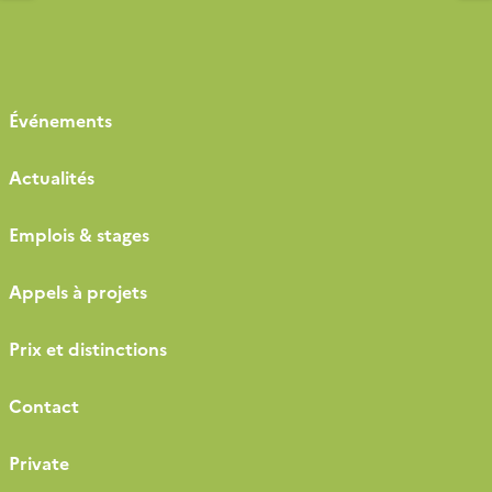
Clermont-Ferrand, Grenoble, Montpellier, Nice, et
Toulouse ainsi qu’avec l’Ecole des Mines d’Alès, […]
Événements
Actualités
Emplois & stages
Appels à projets
Prix et distinctions
Contact
Private