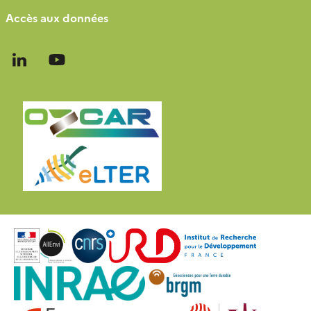
Accès aux données
Follow
Follow
us
us