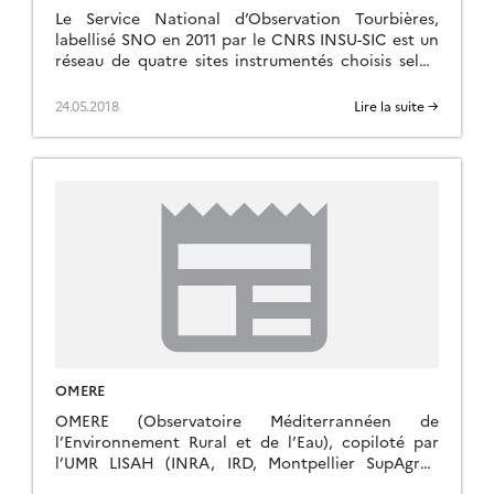
Le Service National d’Observation Tourbières,
labellisé SNO en 2011 par le CNRS INSU-SIC est un
réseau de quatre sites instrumentés choisis selon
un gradient altitudinal et d’anthropisation (cf
tableau ci-dessous). Il est piloté par l’OSUC
24.05.2018
Lire la suite →
(Observatoire des Sciences de l’Univers en région
Centre, www.univ-orleans.fr/osuc) et l’ISTO (Institut
des Sciences de la Terre d’Orléans, www.isto.cnrs-
orleans.fr/, pour […]
OMERE
OMERE (Observatoire Méditerrannéen de
l’Environnement Rural et de l’Eau), copiloté par
l’UMR LISAH (INRA, IRD, Montpellier SupAgro),
Hydrosciences Montpellier (CNRS, IRD, Univ.