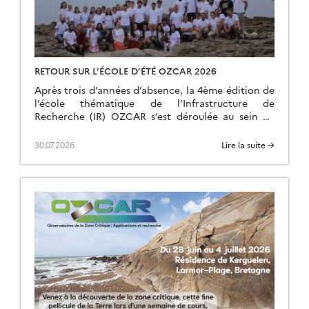
RETOUR SUR L’ÉCOLE D’ÉTÉ OZCAR 2026
Après trois d’années d’absence, la 4ème édition de
l’école thématique de l’Infrastructure de
Recherche (IR) OZCAR s’est déroulée au sein du
village côtier de Larmor Plage à quelques
kilomètres du site d’observation de Ploemeur-
30.07.2026
Lire la suite →
Guidel qui fait partie du Service National
d’Observation (SNO) H+. Ce sont 24 intervenants
et 35 étudiants qui ont ainsi été rassemblés et qui
ont fait le […]