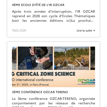
4ÈME ECOLE D’ÉTÉ DE L’IR OZCAR
Après trois années d’interruption, l’IR OZCAR
reprend en 2026 son cycle d’Ecoles Thématiques
(voir les anciennes éditions ici)La prochaine
édition aura lieu du dimanche 28 juin (fin d’après-
midi) au samedi 04 juillet 2026 (petit déjeuner) à
16.02.2026
Lire la suite →
la Résidence Kerguelen à Larmor Plage
(Morbihan). Site Internet de l’école d’été L’école
est ouverte à toutes et tous: chercheurs,
enseignants-chercheurs, ingénieurs,
postdoctorants et […]
3ÈME CONFÉRENCE OZCAR TERENO
La 3ème conférence OZCAR-TERENO, organisée
conjointement par les réseaux de recherche