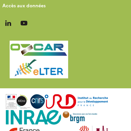
Accès aux données
Follow
Follow
us
us