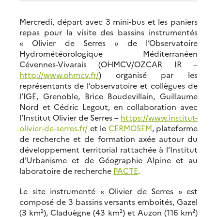
Mercredi, départ avec 3 mini-bus et les paniers
repas pour la visite des bassins instrumentés
« Olivier de Serres » de l’Observatoire
Hydrométéorologique Méditerranéen
Cévennes-Vivarais (OHMCV/OZCAR IR –
http://www.ohmcv.fr/
) organisé par les
représentants de l’observatoire et collègues de
l’IGE, Grenoble, Brice Boudevillain, Guillaume
Nord et Cédric Legout, en collaboration avec
l’Institut Olivier de Serres –
https://www.institut-
olivier-de-serres.fr/
et le
CERMOSEM
, plateforme
de recherche et de formation axée autour du
développement territorial rattachée à l’Institut
d’Urbanisme et de Géographie Alpine et au
laboratoire de recherche
PACTE
.
Le site instrumenté « Olivier de Serres » est
composé de 3 bassins versants emboités, Gazel
(3 km²), Claduègne (43 km²) et Auzon (116 km²)