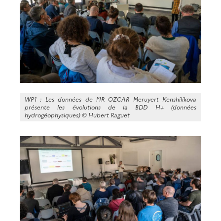
WP1 : Les données de l’IR OZCAR Meruyert Kenshilikova
présente les évolutions de la BDD H+ (données
hydrogéophysiques) ©
Hubert Raguet