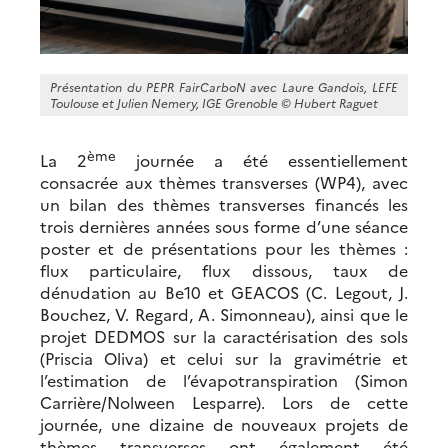
Présentation du PEPR FairCarboN avec Laure Gandois, LEFE
Toulouse et Julien Nemery, IGE Grenoble ©
Hubert Raguet
ème
La 2
journée a été essentiellement
consacrée aux thèmes transverses (WP4), avec
un bilan des thèmes transverses financés les
trois dernières années sous forme d’une séance
poster et de présentations pour les thèmes :
flux particulaire, flux dissous, taux de
dénudation au Be10 et GEACOS (C. Legout, J.
Bouchez, V. Regard, A. Simonneau), ainsi que le
projet DEDMOS sur la caractérisation des sols
(Priscia Oliva) et celui sur la gravimétrie et
l’estimation de l’évapotranspiration (Simon
Carrière/Nolween Lesparre). Lors de cette
journée, une dizaine de nouveaux projets de
thèmes transverses ont également été