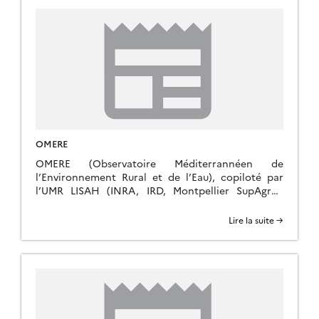
orleans.fr/, pour […]
OMERE
OMERE (Observatoire Méditerrannéen de
l’Environnement Rural et de l’Eau), copiloté par
l’UMR LISAH (INRA, IRD, Montpellier SupAgro),
Hydrosciences Montpellier (CNRS, IRD, Univ.
Montpellier), l’INAT (Tunisia) et l’INRGREF
Lire la suite →
(Tunisia), est un observatoire composé de deux
bassins versants élémentaires, Roujan (Occitanie,
France) et Kamech (Cap Bon, Tunisie). Parmi les
changements globaux affectant les hydrosystèmes
cultivés et naturels, […]