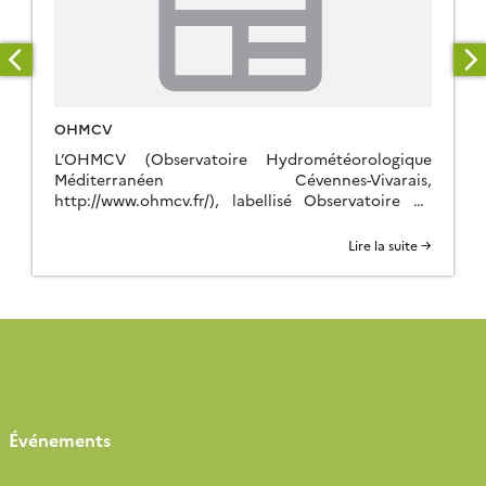
OHMCV
L’OHMCV (Observatoire Hydrométéorologique
Méditerranéen Cévennes-Vivarais,
http://www.ohmcv.fr/), labellisé Observatoire de
Recherche en Environnement en 2002 puis Service
d’Observation par l’INSU depuis 2006, est piloté
Lire la suite →
par l’Institut des Géosciences de l’Environnement
(IGE) de Grenoble en collaboration avec plusieurs
laboratoires du CNRS et des Universités d’Avignon,
Clermont-Ferrand, Grenoble, Montpellier, Nice, et
Toulouse ainsi qu’avec l’Ecole des Mines d’Alès, […]
Événements