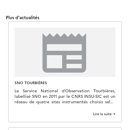
Plus d'actualités
SNO TOURBIÈRES
Le Service National d’Observation Tourbières,
labellisé SNO en 2011 par le CNRS INSU-SIC est un
réseau de quatre sites instrumentés choisis selon
un gradient altitudinal et d’anthropisation (cf
tableau ci-dessous). Il est piloté par l’OSUC
Lire la suite →
(Observatoire des Sciences de l’Univers en région
Centre, www.univ-orleans.fr/osuc) et l’ISTO (Institut
des Sciences de la Terre d’Orléans, www.isto.cnrs-