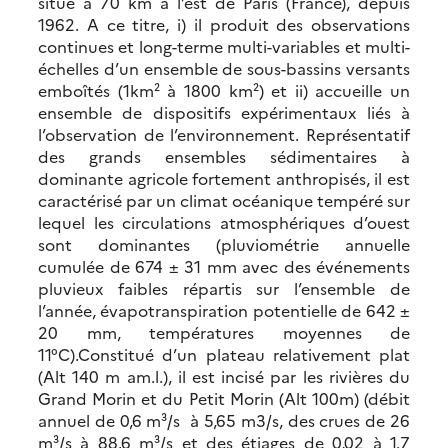
situé à 70 km à l’est de Paris (France), depuis
1962. A ce titre, i) il produit des observations
continues et long-terme multi-variables et multi-
échelles d’un ensemble de sous-bassins versants
emboîtés (1km² à 1800 km²) et ii) accueille un
ensemble de dispositifs expérimentaux liés à
l’observation de l’environnement. Représentatif
des grands ensembles sédimentaires à
dominante agricole fortement anthropisés, il est
caractérisé par un climat océanique tempéré sur
lequel les circulations atmosphériques d’ouest
sont dominantes (pluviométrie annuelle
cumulée de 674 ± 31 mm avec des événements
pluvieux faibles répartis sur l’ensemble de
l’année, évapotranspiration potentielle de 642 ±
20 mm, températures moyennes de
11°C).Constitué d’un plateau relativement plat
(Alt 140 m am.l.), il est incisé par les rivières du
Grand Morin et du Petit Morin (Alt 100m) (débit
annuel de 0,6 m³/s à 5,65 m3/s, des crues de 26
m³/s à 88.6 m³/s et des étiages de 0,02 à 1.7