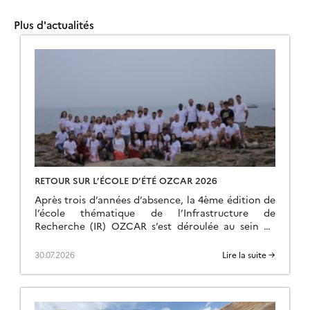
Plus d'actualités
RETOUR SUR L’ÉCOLE D’ÉTÉ OZCAR 2026
Après trois d’années d’absence, la 4ème édition de
l’école thématique de l’Infrastructure de
Recherche (IR) OZCAR s’est déroulée au sein du
village côtier de Larmor Plage à quelques
kilomètres du site d’observation de Ploemeur-
30.07.2026
Lire la suite →
Guidel qui fait partie du Service National
d’Observation (SNO) H+. Ce sont 24 intervenants
et 35 étudiants qui ont ainsi été rassemblés et qui
ont fait le […]