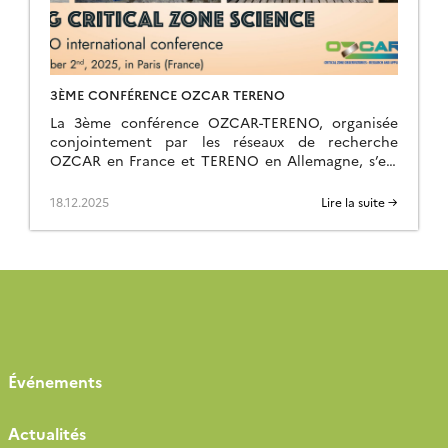
3ÈME CONFÉRENCE OZCAR TERENO
La 3ème conférence OZCAR-TERENO, organisée
conjointement par les réseaux de recherche
OZCAR en France et TERENO en Allemagne, s’est
tenue du 29 septembre au 02 octobre 2025 à Paris
au FIAP Jean Monnet. Comme les éditions
18.12.2025
Lire la suite →
précédentes qui ont eu lieu à Strasbourg en 2021
et Bonn en 2023, elle a rencontré un beau succès
[…]
Événements
Actualités