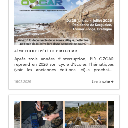
4ÈME ECOLE D’ÉTÉ DE L’IR OZCAR
Après trois années d’interruption, l’IR OZCAR
reprend en 2026 son cycle d’Ecoles Thématiques
(voir les anciennes éditions ici)La prochaine
édition aura lieu du dimanche 28 juin (fin d’après-
midi) au samedi 04 juillet 2026 (petit déjeuner) à
16.02.2026
Lire la suite →
la Résidence Kerguelen à Larmor Plage
(Morbihan). Site Internet de l’école d’été L’école
est ouverte à toutes et tous: chercheurs,
enseignants-chercheurs, ingénieurs,
postdoctorants et […]