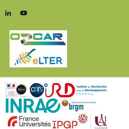
Follow
Follow
us
us