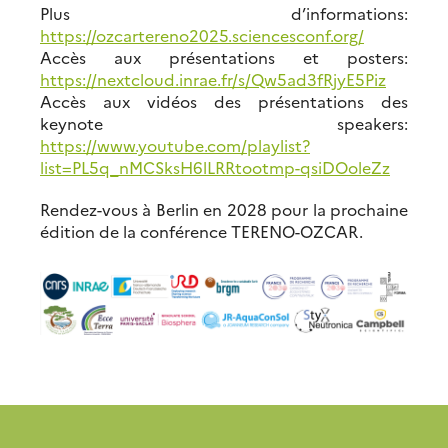
Plus d’informations:
https://ozcartereno2025.sciencesconf.org/
Accès aux présentations et posters:
https://nextcloud.inrae.fr/s/Qw5ad3fRjyE5Piz
Accès aux vidéos des présentations des
keynote speakers:
https://www.youtube.com/playlist?
list=PL5q_nMCSksH6lLRRtootmp-qsiDOoleZz
Rendez-vous à Berlin en 2028 pour la prochaine
édition de la conférence TERENO-OZCAR.