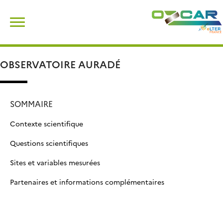
Skip
Rechercher :
to
content
OBSERVATOIRE AURADÉ
SOMMAIRE
Contexte scientifique
Questions scientifiques
Sites et variables mesurées
Partenaires et informations complémentaires