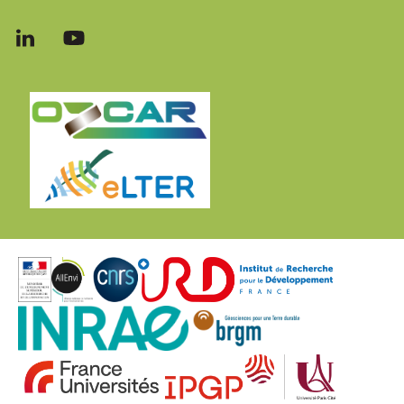
Follow
Follow
us
us