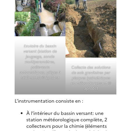
Exutoire du bassin
versant (station de
jaugeage, sonde
multiparamètres,
préleveurs
Collecte des solutions
automatiques, pièges à
de sols gravitaires par
sédiments) © jlprobst
plaques lysimétriques
en milieu de versant ©
aprobst
L’instrumentation consiste en :
À l‘intérieur du bassin versant: une
station météorologique complète, 2
collecteurs pour la chimie (éléments